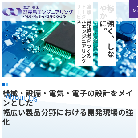
ス
強
靭
な
開
発
現
場
を
つ
く
る
ト
ー
タ
ル
エ
ン
ジ
ニ
ア
リ
ン
グ
サ
ー
ビ
。
粘
り
強
く
、
し
な
や
か
に
M
HOME
事業案内
研修・教育
設備一覧
会社案内
お知らせ
採用情報
0276-31-7139
9:00～18:00 土日・祝祭日を除く
お問い合わせ
機械・設備・電気・電子の設計をメイ
About Us
ンとした
幅広い製品分野における開発現場の強
化